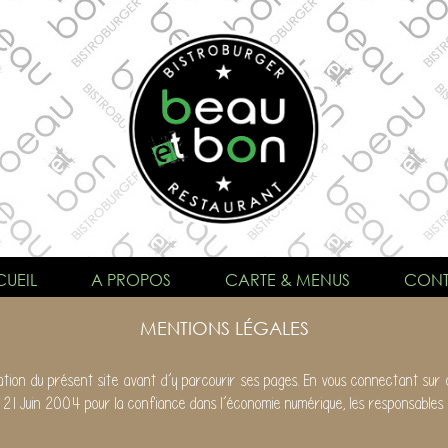
UEIL
A PROPOS
CARTE & MENUS
CONT
MENTIONS LÉGALES
isation du présent site avant d’y parcourir ses pages. En vous connectant sur
 21 Juin 2004 pour la confiance dans l’économie numérique, les responsables