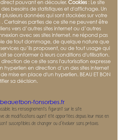
 indirect pouvant en découler.
Cookies
: Le site
s besoins de statistiques et d'affichage. Un
t plusieurs données qui sont stockées sur votre
 . Certaines parties de ce site ne peuvent être
liens vers d’autres sites internet ou d’autres
nnexion avec ses sites internet. ne répond pas
ponsable de tout dommage, de quelque nature que
 services qu’ils proposent, ou de tout usage qui
oit se conformer à leurs conditions d'utilisation.
 direction de ce site sans l'autorisation expresse
 hyperlien en direction d’un des sites internet
de de mise en place d'un hyperlien. BEAU ET BON
fier sa décision.
beauetbon-fonsorbes.fr
.
ible. les renseignements figurant sur le site
rve de modifications ayant été apportées depuis leur mise en
 sont susceptibles de changer ou d’évoluer sans préavis.