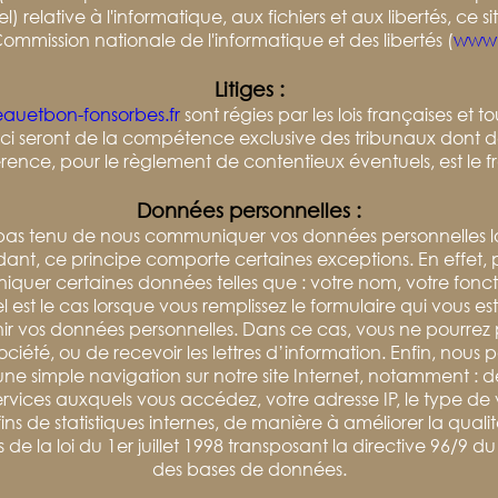
elative à l'informatique, aux fichiers et aux libertés, ce si
ommission nationale de l'informatique et des libertés (
www.c
Litiges :
auetbon-fonsorbes.fr
sont régies par les lois françaises et t
es-ci seront de la compétence exclusive des tribunaux dont d
rence, pour le règlement de contentieux éventuels, est le f
Données personnelles :
as tenu de nous communiquer vos données personnelles lorsq
ant, ce principe comporte certaines exceptions. En effet, po
er certaines données telles que : votre nom, votre fonctio
est le cas lorsque vous remplissez le formulaire qui vous es
ir vos données personnelles. Dans ce cas, vous ne pourrez pa
société, ou de recevoir les lettres d’information. Enfin, n
ne simple navigation sur notre site Internet, notamment : de
services auxquels vous accédez, votre adresse IP, le type de
fins de statistiques internes, de manière à améliorer la quali
de la loi du 1er juillet 1998 transposant la directive 96/9 du
des bases de données.