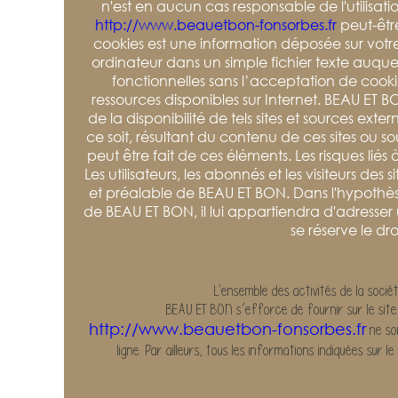
n'est en aucun cas responsable de l'utilisati
http://www.beauetbon-fonsorbes.fr
peut-êtr
cookies est une information déposée sur votre 
ordinateur dans un simple fichier texte auquel
fonctionnelles sans l’acceptation de cooki
ressources disponibles sur Internet. BEAU ET 
de la disponibilité de tels sites et sources e
ce soit, résultant du contenu de ces sites ou s
peut être fait de ces éléments. Les risques liés 
Les utilisateurs, les abonnés et les visiteurs de
et préalable de BEAU ET BON. Dans l'hypothèse 
de BEAU ET BON, il lui appartiendra d'adresser
se réserve le dr
L'ensemble des activités de la soci
BEAU ET BON s’efforce de fournir sur le site
http://www.beauetbon-fonsorbes.fr
ne son
ligne. Par ailleurs, tous les informations indiquées su