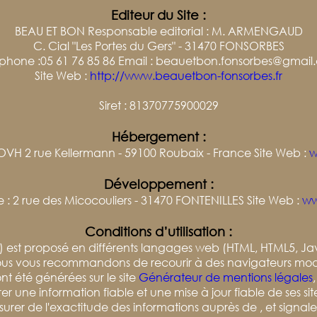
Editeur du Site :
BEAU ET BON Responsable editorial : M. ARMENGAUD
C. Cial "Les Portes du Gers" - 31470 FONSORBES
éphone :05 61 76 85 86 Email : beauetbon.fonsorbes@gmail
Site Web :
http://www.beauetbon-fonsorbes.fr
Siret : 81370775900029
Hébergement :
OVH 2 rue Kellermann - 59100 Roubaix - France Site Web :
w
Développement
:
: 2 rue des Micocouliers - 31470 FONTENILLES Site Web :
ww
Conditions d’utilisation :
) est proposé en différents langages web (HTML, HTML5, Jav
nous vous recommandons de recourir à des navigateurs mode
 été générées sur le site
Générateur de mentions légales
r une information fiable et une mise à jour fiable de ses site
rer de l'exactitude des informations auprès de , et signaler t