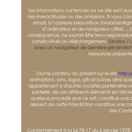
Les informations contenues sur ce site sont auss
des inexactitudes ou des omissions. Si vous con
email, à l’adresse beauetbon.fonsorbes@gma
d’ordinateur et de navigateur utilisé, …).
conséquence, ne saurait être tenu responsabl
consécutives au téléchargement.
De plus, l
avec un navigateur de dernière génération 
ressources présente
Tout le contenu du présent sur le site
http:
animations, sons, logos, gifs et icônes ainsi q
appartenant à d'autres sociétés partenaires ou
partielle, de ces différents éléments est str
quelque procédé que ce soit, constitue une co
respect de cette interdiction constitue une co
des Conten
Conformément à la loi 78-17 du 6 janvier 1978 